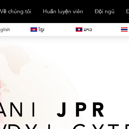
Về chúng tôi
Huấn luyện viên
Đội ngũ
Đ
glish
ខ្មែរ
ລາວ