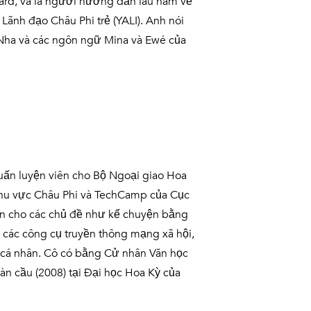
ard, và là người hướng dẫn lâu năm về
Lãnh đạo Châu Phi trẻ (YALI). Anh nói
 Nha và các ngôn ngữ Mina và Ewé của
huấn luyện viên cho Bộ Ngoại giao Hoa
Khu vực Châu Phi và TechCamp của Cục
iên cho các chủ đề như kể chuyện bằng
g, các công cụ truyền thông mạng xã hội,
u cá nhân. Cô có bằng Cử nhân Văn học
àn cầu (2008) tại Đại học Hoa Kỳ của