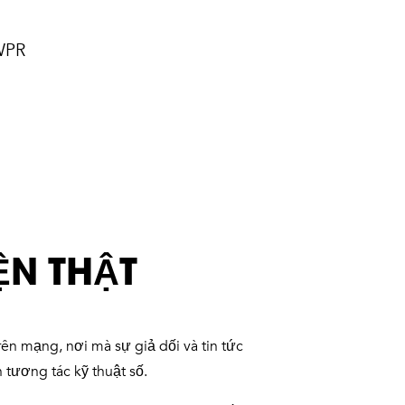
WPR
ỆN THẬT
rên mạng, nơi mà sự giả dối và tin tức
h tương tác kỹ thuật số.